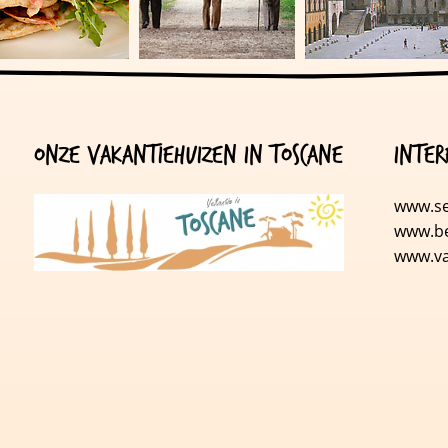
Onze vakantiehuizen in Toscane
Inter
www.se
www.be
w
ww.va