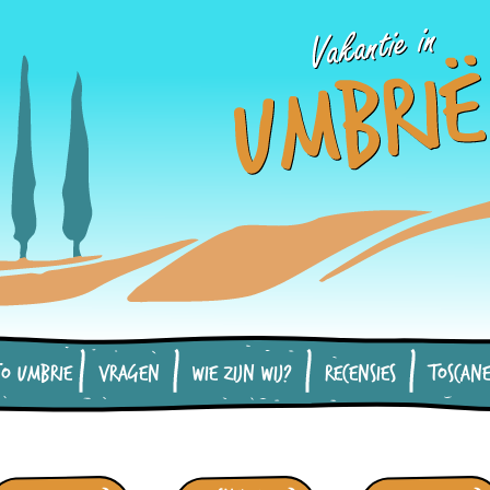
fo Umbrie
Vragen
Wie zijn wij?
Recensies
Toscan