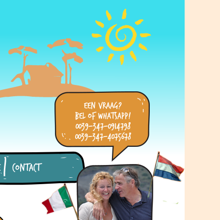
een vraag?
bel of WhatsApp!
0039-347-0914798
0039-347-4075678
e
Contact