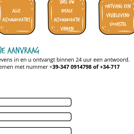
snel uw
ontvang een
alle
ideale
vrijblijvend
accommodaties
accommodatie
voorstel
vinden
tie aanvraag
vens in en u ontvangt binnen 24 uur een antwoord.
pnemen met nummer +
39-347 0914798 of +34-717