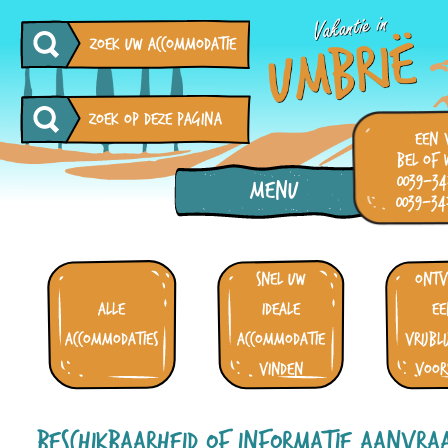
zoek uw accommodatie
een 
bel of 
0039-34
Menu
0039-34
snel uw
ont
alle
ideale
ee
accommodaties
accommodatie
vrijbl
vinden
voor
Beschikbaarheid of informatie aanvra